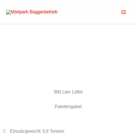
Zum
Inhalt
springen
Anfrage: Radlader Kubota R090
Radlader Kubota R090
Passende Anbaugeräte
900 Liter Löffel
Palettengabel
Eigenschaften
Einsatzgewicht: 5,6 Tonnen